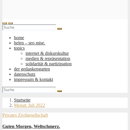
home
helen – seo mise.
topics
internet & diskurskultur
medien & repräsentation
solidarität & partizipation
der gedankengarten
datenschutz
impressum & kontakt
Startseite
Monat:
Juli 2022
Privates
Zivilgesellschaft
Guten Morgen, Weltschmerz.